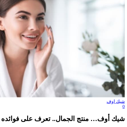
شيك اوف
0
شيك أوف… منتج الجمال.. تعرف على فوائده