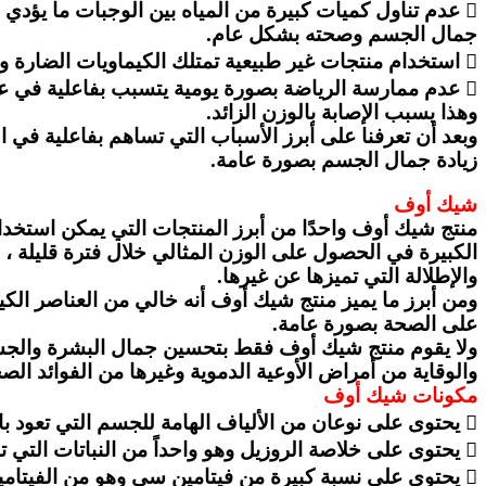
 عدم تناول كميات كبيرة من المياه بين الوجبات ما يؤد
جمال الجسم وصحته بشكل عام.
 استخدام منتجات غير طبيعية تمتلك الكيماويات الضارة وعدم استخدام منتج شيك أوف يتسبب هذا كله بفاعلية كبيرة في الإضرار بجمال الجسم وإشراقته بصورة عامة.
 عدم ممارسة الرياضة بصورة يومية يتسبب بفاعلية في ع
وهذا يسبب الإصابة بالوزن الزائد.
وبعد أن تعرفنا على أبرز الأسباب التي تساهم بفاعلية في 
زيادة جمال الجسم بصورة عامة.
شيك أوف
منتج شيك أوف واحدًا من أبرز المنتجات التي يمكن استخد
الكبيرة في الحصول على الوزن المثالي خلال فترة قليلة ، و
والإطلالة التي تميزها عن غيرها.
ومن أبرز ما يميز منتج شيك أوف أنه خالي من العناصر الكيم
على الصحة بصورة عامة.
ولا يقوم منتج شيك أوف فقط بتحسين جمال البشرة والجسم 
والوقاية من أمراض الأوعية الدموية وغيرها من الفوائد الص
مكونات شيك أوف
 يحتوى على نوعان من الألياف الهامة للجسم التي تعود بالنفع على صحة الجهاز الهضمي بصورة عامة.
 يحتوى على خلاصة الروزيل وهو واحداً من النباتات التي تنظف الجسم من السموم وتطرد خارجه ما يعود بالنفع على جمال الجسم.
 يحتوى على نسبة كبيرة من فيتامين سي وهو من الفيتامينات المفيدة للبشرة وتساهم في تحسين جمالها وتقوية جهاز الجسم المناعي أيضًا.