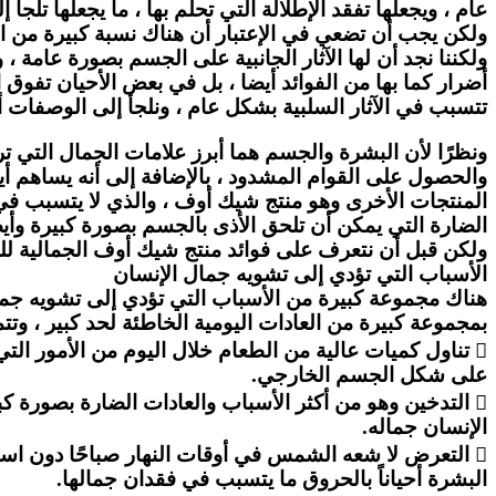
عام ، ويجعلها تفقد الإطلالة التي تحلم بها ، ما يجعلها تلج
ولكن يجب أن تضعي في الإعتبار أن هناك نسبة كبيرة من 
ولكننا نجد أن لها الآثار الجانبية على الجسم بصورة عامة 
أضرار كما بها من الفوائد أيضا ، بل في بعض الأحيان تفوق 
تتسبب في الآثار السلبية بشكل عام ، ونلجأ إلى الوصفات 
ونظرًا لأن البشرة والجسم هما أبرز علامات الجمال التي ت
والحصول على القوام المشدود ، بالإضافة إلى أنه يساهم أيض
المنتجات الأخرى وهو منتج شيك أوف ، والذي لا يتسبب في 
الضارة التي يمكن أن تلحق الأذى بالجسم بصورة كبيرة وأيض
ولكن قبل أن نتعرف على فوائد منتج شيك أوف الجمالية لل
الأسباب التي تؤدي إلى تشويه جمال الإنسان
هناك مجموعة كبيرة من الأسباب التي تؤدي إلى تشويه جمال 
بمجموعة كبيرة من العادات اليومية الخاطئة لحد كبير ، وتت
 تناول كميات عالية من الطعام خلال اليوم من الأمور الت
على شكل الجسم الخارجي.
 التدخين وهو من أكثر الأسباب والعادات الضارة بصورة 
الإنسان جماله.
 التعرض لا شعه الشمس في أوقات النهار صباحًا دون اس
البشرة أحياناً بالحروق ما يتسبب في فقدان جمالها.