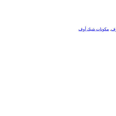
وف
,
مكونات شيك أوف