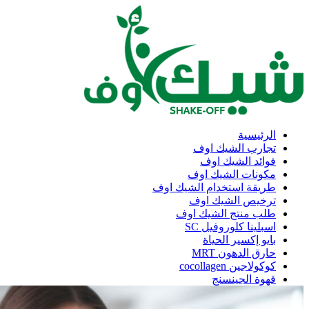
الرئيسية
تجارب الشيك اوف
فوائد الشيك اوف
مكونات الشيك اوف
طريقة استخدام الشيك اوف
ترخيص الشيك اوف
طلب منتج الشيك اوف
اسبلينا كلوروفيل SC
بايو إكسير الحياة
حارق الدهون MRT
كوكولاجين cocollagen
قهوة الجينسنج