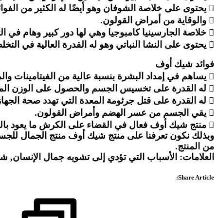
 يحتوى على خلاصة الشوفان وهو أيضًا له الكثير من الفوائد الجمالية على الصحة ، بالإضافة إلى أنه يساهم فيتخسيس الجسم
 والوقاية من أمراض القولون.
 خلاصة الجارسينيا كامبوجيا وهي لها دور كبير وهام في التخلص من الوزن الزائد والحصول على القوام المشدود.
 يحتوى على النشا النباتي وهو له القدرة العالية في التخلص من أمراض الجهاز الهضمي ويساهم في إنتاج البكتيريا المفيدة في الأمعاء.
فوائد شيك أوف
 يساهم في إمداد البشرة بنسبة عالية من الفيتامينات والمعادن التي تساهم في نضارتها وإشراقها.
 له القدرة على تخسيس الجسم والحصول على الوزن المثالي ما يعود بالنفع على جمال الجسم.
 له القدرة على قتل جرثومة المعدة التي تهدد صحة الجهاز الهمضي.
 يقي الجسم من عسر الهضم وأمراض القولون.
 منتج شيك أوف فعال في القضاء على الكرش ما يعود بالنفع على جمال الجسم ورشاقته.
وبذلك نكون تعرفنا على منتج شيك أوف منتج الجمال للجسم 
من المنتج.
العلامات: الأسباب التي تؤدي إلى تشويه جمال الإنسان,
Share Article: